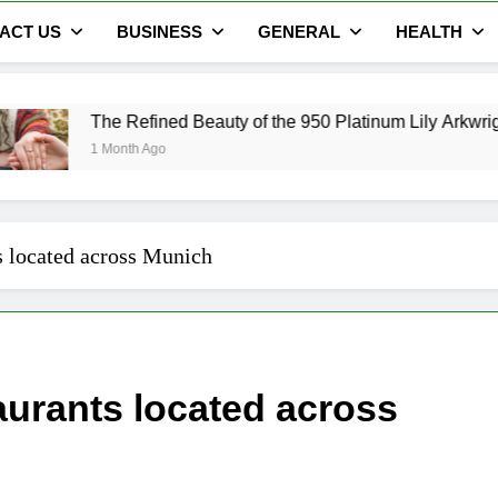
ACT US
BUSINESS
GENERAL
HEALTH
efined Beauty of the 950 Platinum Lily Arkwright Cecelia Ring
h Ago
s located across Munich
aurants located across