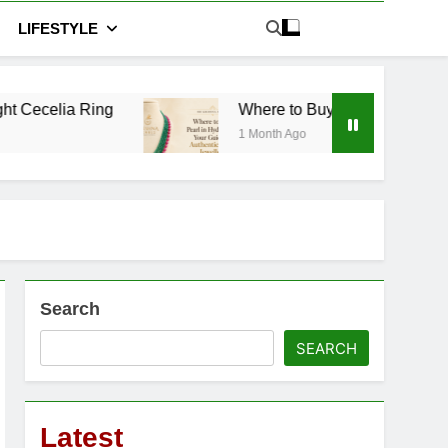
LIFESTYLE
Where to Buy Pearl in Hyderabad: Your Guide t
1 Month Ago
Search
SEARCH
Latest