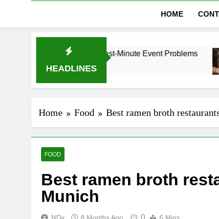
HOME
CONT
bai Without Last-Minute Event Problems
The R
1 Mont
HEADLINES
Home
Food
Best ramen broth restaurant
FOOD
Best ramen broth rest
Munich
0
NDir
8 Months Ago
6 Mins